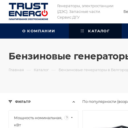
Генераторы, электростанции
(ДЭС). Запасные части.
Бе
Сервис ДГУ
О КОМПАНИИ
КАТАЛОГ
Бензиновые генератор
—
—
Главная
Каталог
Бензиновые генераторы в Белгоро
По популярности (возр
ФИЛЬТР
Мощность номинальная,
?
кВт