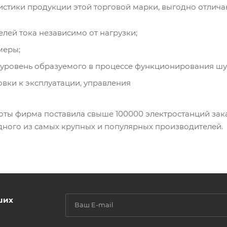
стики продукции этой торговой марки, выгодно отлича
елей тока независимо от нагрузки;
меры;
уровень образуемого в процессе функционирования шу
вки к эксплуатации, управления
оты фирма поставила свыше 100000 электростанций зака
дного из самых крупных и популярных производителей.
ших