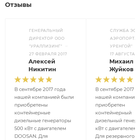
Отзывы
ГЕНЕРАЛЬНЫЙ
СЛУЖБА ЭСТ
ДИРЕКТОР ООО
АЭРОПОРТА 
–
–
"УРАЛЛИЗИНГ"
УРЕНГОЙ"
27 ФЕВРАЛЯ 2017
17 АВГУСТА 2
Алексей
Михаил
Никитин
Жуйков
В сентябре 2017 года
В сентябре 2017 г
нашей компанией были
нашей компанией
приобретены
приобретен
контейнерные
контейнерный
дизельные генераторы
дизельный генера
500 кВт с двигателем
кВт с двигателем 
DOOSAN. Для
Для резервного