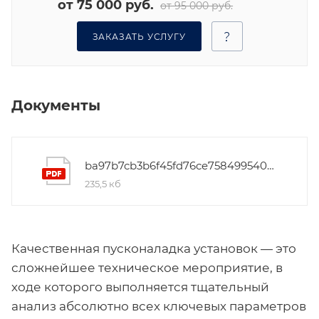
от 75 000 руб.
от 95 000 руб.
ЗАКАЗАТЬ УСЛУГУ
Документы
ba97b7cb3b6f45fd76ce758499540b17
235,5 кб
Качественная пусконаладка установок — это
сложнейшее техническое мероприятие, в
ходе которого выполняется тщательный
анализ абсолютно всех ключевых параметров